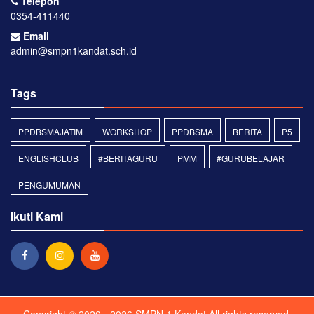
Telepon
0354-411440
Email
admin@smpn1kandat.sch.id
Tags
PPDBSMAJATIM
WORKSHOP
PPDBSMA
BERITA
P5
ENGLISHCLUB
#BERITAGURU
PMM
#GURUBELAJAR
PENGUMUMAN
Ikuti Kami