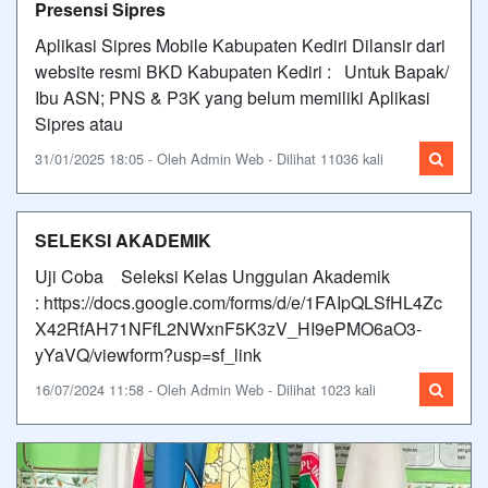
Presensi Sipres
Aplikasi Sipres Mobile Kabupaten Kediri Dilansir dari
website resmi BKD Kabupaten Kediri : Untuk Bapak/
Ibu ASN; PNS & P3K yang belum memiliki Aplikasi
Sipres atau
31/01/2025 18:05 - Oleh Admin Web - Dilihat 11036 kali
SELEKSI AKADEMIK
Uji Coba Seleksi Kelas Unggulan Akademik
: https://docs.google.com/forms/d/e/1FAIpQLSfHL4Zc
X42RfAH71NFfL2NWxnF5K3zV_HI9ePMO6aO3-
yYaVQ/viewform?usp=sf_link
16/07/2024 11:58 - Oleh Admin Web - Dilihat 1023 kali