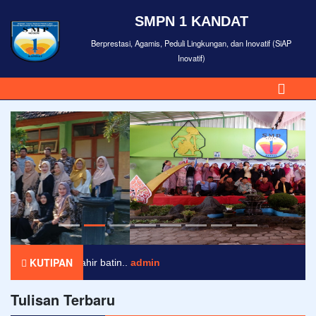
SMPN 1 KANDAT
Berprestasi, Agamis, Peduli Lingkungan, dan Inovatif (SiAP
Inovatif)
KUTIPAN
n mohon maaf lahir batin..
admin
Tulisan Terbaru